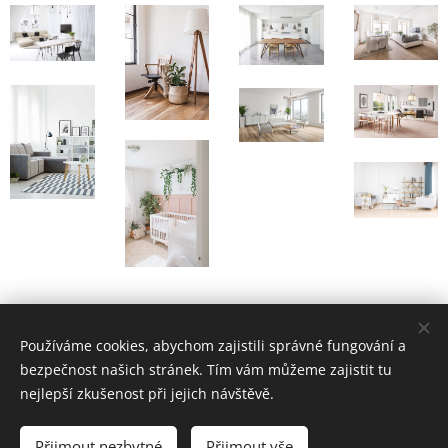
Používáme cookies, abychom zajistili správné fungování a
bezpečnost našich stránek. Tím vám můžeme zajistit tu
nejlepší zkušenost při jejich návštěvě.
© Elizebet Art of Goodies 2025 | Všechna práva vyhrazena
Přijmout nezbytné
Přijmout vše